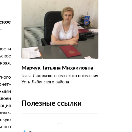
ское
.
ности
ьское
рая,
Марчук Татьяна Михайловна
Глава Ладожского сельского поселения
ного
Усть-Лабинского района
рнет»
нными
своей
Полезные ссылки
мация
ных,
ескую
ьного