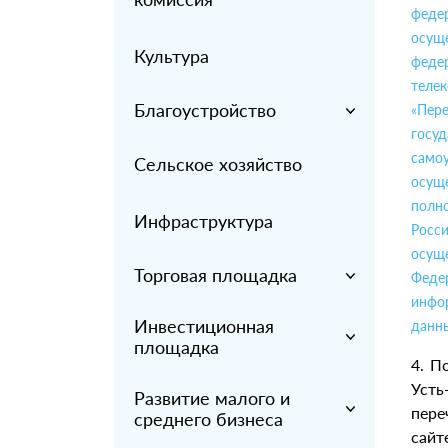
феде
осущ
Культура
феде
теле
Благоустройство
«Пер
госуд
самоу
Сельское хозяйство
осущ
полн
Инфраструктура
Росс
осущ
Торговая площадка
Феде
инфо
Инвестиционная
данны
площадка
4. П
Уст
Развитие малого и
пере
среднего бизнеса
сайт