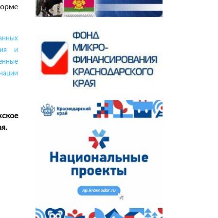
форме
анных
ния и
енные
нации
жское
я.