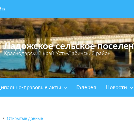
йта
Ладожское сельское поселе
Краснодарский край Усть-Лабинский район
ипально-правовые акты
Галерея
Новости
Открытые данные