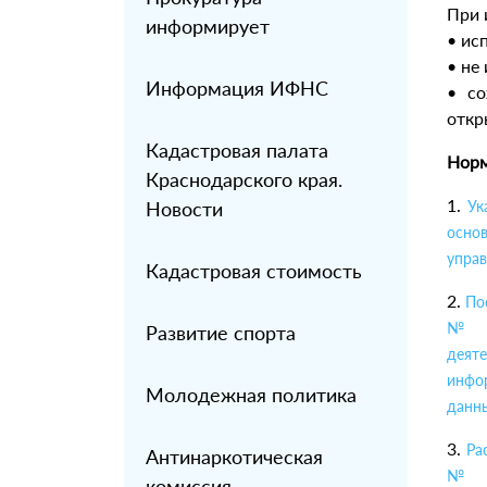
При 
информирует
• ис
• не
Информация ИФНС
• со
откр
Кадастровая палата
Норм
Краснодарского края.
1.
Новости
Ук
осно
управ
Кадастровая стоимость
2.
По
№ 58
Развитие спорта
деяте
инфо
Молодежная политика
данны
3.
Ра
Антинаркотическая
№ 11
комиссия