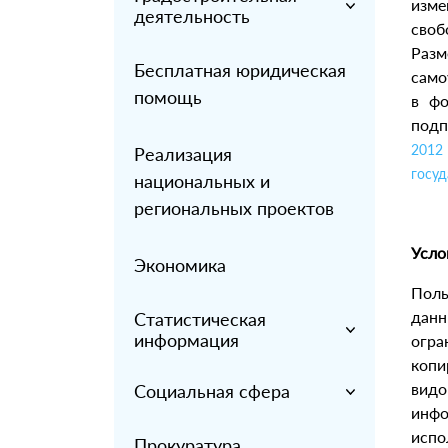
изме
деятельность
своб
Раз
Бесплатная юридическая
само
помощь
в фо
подп
2012
Реализация
госуд
национальных и
региональных проектов
Усло
Экономика
Поль
данн
Статистическая
информация
огра
коп
вид
Социальная сфера
инфо
испо
Прокуратура