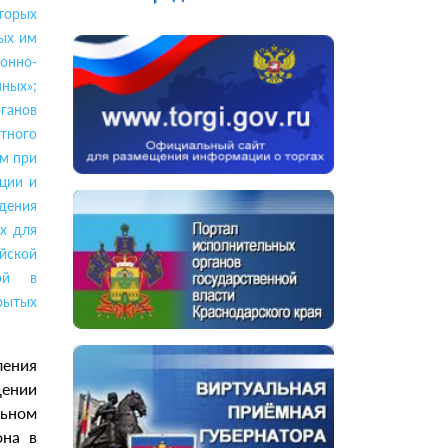
торых
ых им
онно-
ных»;
ганов
стного
им при
ции и
дения
х для
йской
мой в
рытых
ления
ении
льном
она в