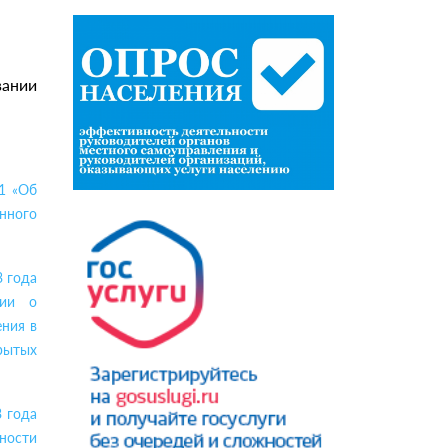
вании
1 «Об
нного
3 года
ции о
ения в
рытых
 года
ности